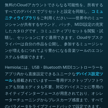
無料のCloudアカウントでさらなる可能性を。所有する
すべてのデバイスでプリセットと設定を同期し、
コミュ
ニティライブラリ
をご利用ください——世界中のミュー
ジシャンが共有するサウンド、パッチ、MIDI設定の充実
したカタログです。コミュニティプリセットを閲覧・試
聴し、セッションにすぐ適用できます。Cloudサブスク
ライバーは自分の作品を公開し、参加するミュージシャ
ンが増えるにつれてより豊かになる音楽ツールのエコシ
ステムを構築できます。
Hemiolaには、USB・Bluetooth MIDIコントローラーを
アプリ内から直接設定できるユニークな
デバイス設定ツ
ール
も搭載されています——専用デスクトップソフトウ
ェアも別途エディタも不要。対応デバイスごとに専用の
ネイティブインターフェースが用意されており、オシレ
ーターチューニングからブレスカーブ感度まで、すべて
のパラメータをライブフィードバックで設定できます。