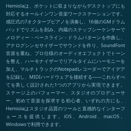
Hemiolaは、ポケットに収まりながらデスクトップにも
対応するオールインワン音楽ワークステーションです。
感圧式の7オクターブピアノを演奏し、16個のGMドラム
パッドでリズムを刻み、内蔵のステップシーケンサーで
メロディー・ベースライン・ドラムパターンを作曲し、
アナログシンセサイザーでサウンドを作り、SoundFont
音源を重ね、プロ仕様のオーディオエフェクトでトーン
を整え、ハーモナイザーでリアルタイムにハーモニーを
加え、マルチトラックのNotepadレコーダーでアイデア
を記録し、MIDIハードウェアを接続する——これらすべ
てを美しく設計された1つのアプリから実現できます。
ステージ上のパフォーマー、スタジオのプロデューサ
ー、初めて音楽を探求する初心者、いずれの方にも、
Hemiolaはスタジオ品質のツールと直感的なインターフ
ェースを提供します。iOS、Android、macOS、
Windowsで利用できます。