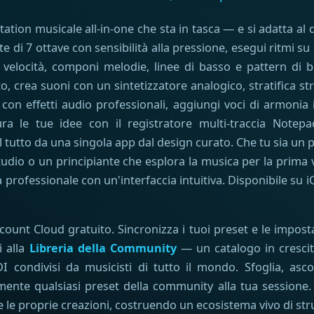
ation musicale all-in-one che sta in tasca — e si adatta a
e di 7 ottave con sensibilità alla pressione, esegui ritmi s
la velocità, componi melodie, linee di basso e pattern di b
o, crea suoni con un sintetizzatore analogico, stratifica s
 con effetti audio professionali, aggiungi voci di armonia
ura le tue idee con il registratore multi-traccia Notepa
tutto da una singola app dal design curato. Che tu sia un 
udio o un principiante che esplora la musica per la prima 
à professionale con un'interfaccia intuitiva. Disponibile su
count Cloud gratuito. Sincronizza i tuoi preset e le impostaz
i alla
Libreria della Community
— un catalogo in crescit
I condivisi da musicisti di tutto il mondo. Sfoglia, asc
mente qualsiasi preset della community alla tua sessione.
le proprie creazioni, costruendo un ecosistema vivo di str