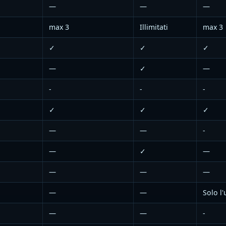
—
—
—
max 3
Illimitati
max 3
✓
✓
✓
—
✓
—
-
-
-
✓
✓
✓
—
—
-
—
✓
—
—
—
—
—
—
Solo l'
—
—
-