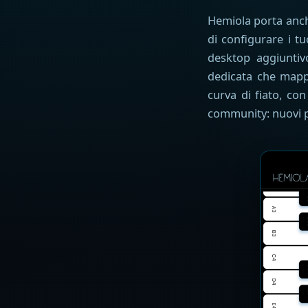
Hemiola porta anc
di configurare i t
desktop aggiuntiv
dedicata che mappa 
curva di fiato, co
community: nuovi p