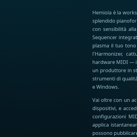
Hemiola è la workst
splendido pianofort
con sensibilità al
Sequencer integrat
plasma il tuo tono
l'Harmonizer, catt
hardware MIDI — il 
un produttore in st
strumenti di qualit
e Windows.
Vai oltre con un ac
dispositivi, e acced
configurazioni MID
applica istantanea
possono pubblicare 