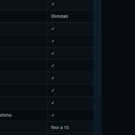
✓
Illimitati
✓
✓
✓
✓
✓
✓
✓
ultimo
✓
fino a 10