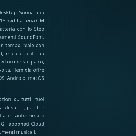
l desktop. Suona uno
u 16 pad batteria GM
atteria con lo Step
trumenti SoundFont,
 in tempo reale con
d, e collega il tuo
performer sul palco,
volta, Hemiola offre
 iOS, Android, macOS
ioni su tutti i tuoi
a di suoni, patch e
olta in anteprima e
 Gli abbonati Cloud
umenti musicali.