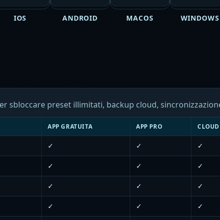
IOS
ANDROID
MACOS
WINDOWS
r sbloccare preset illimitati, backup cloud, sincronizzazio
APP GRATUITA
APP PRO
CLOUD
✓
✓
✓
✓
✓
✓
✓
✓
✓
✓
✓
✓